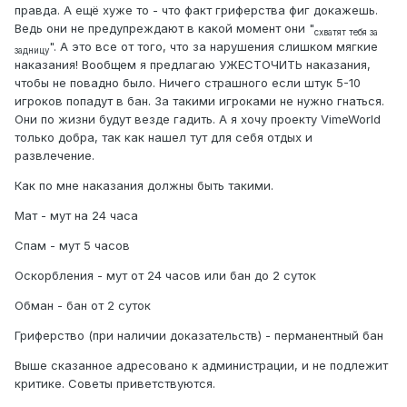
правда. А ещё хуже то - что факт гриферства фиг докажешь.
Ведь они не предупреждают в какой момент они "
схватят тебя за
". А это все от того, что за нарушения слишком мягкие
задницу
наказания! Вообщем я предлагаю УЖЕСТОЧИТЬ наказания,
чтобы не повадно было. Ничего страшного если штук 5-10
игроков попадут в бан. За такими игроками не нужно гнаться.
Они по жизни будут везде гадить. А я хочу проекту VimeWorld
только добра, так как нашел тут для себя отдых и
развлечение.
Как по мне наказания должны быть такими.
Мат - мут на 24 часа
Спам - мут 5 часов
Оскорбления - мут от 24 часов или бан до 2 суток
Обман - бан от 2 суток
Гриферство (при наличии доказательств) - перманентный бан
Выше сказанное адресовано к администрации, и не подлежит
критике. Советы приветствуются.