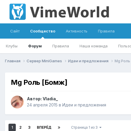
Сайт
Сообщество
Активность
Правила
Клубы
Форум
Правила
Наша команда
Польз
Главная
Сервер MiniGames
Идеи и предложения
Mg Роль
Mg Роль [Бомж]
Автор:
Vladia_
24 апреля 2015
в
Идеи и предложения
1
2
3
ВПЕРЁД
Страница 1 из 3