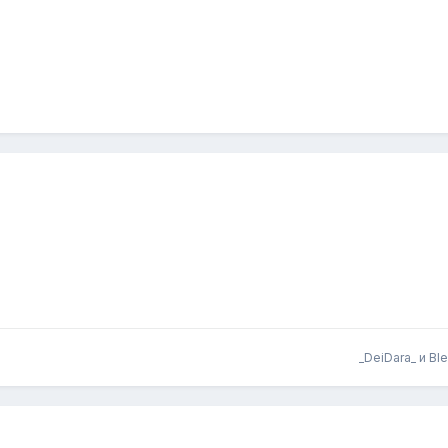
_DeiDara_
и
Bl