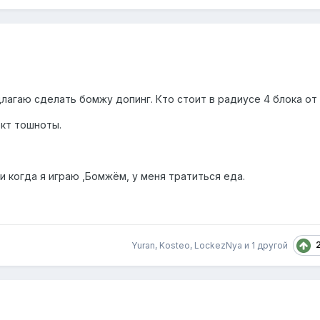
длагаю сделать бомжу допинг. Кто стоит в радиусе 4 блока от
кт тошноты.
, и когда я играю ,Бомжём, у меня тратиться еда.
Yuran
,
Kosteo
,
LockezNya
и
1 другой