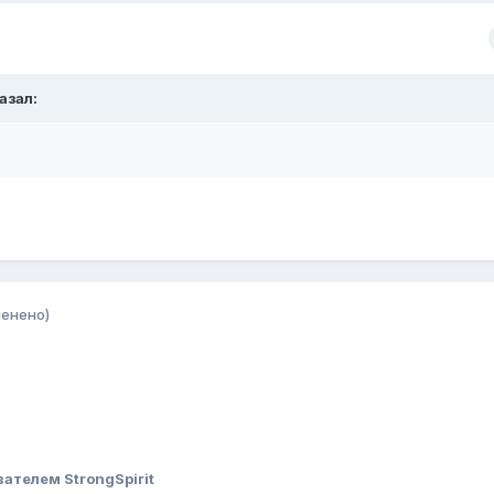
азал:
менено)
ателем StrongSpirit