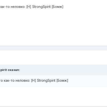
к-то неловко: [H] StrongSpirit [Бомж]
pirit сказал:
 как-то неловко: [H] StrongSpirit [Бомж]