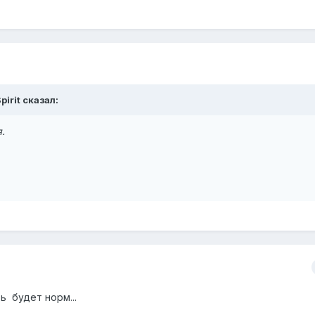
pirit сказал:
.
ь будет норм...