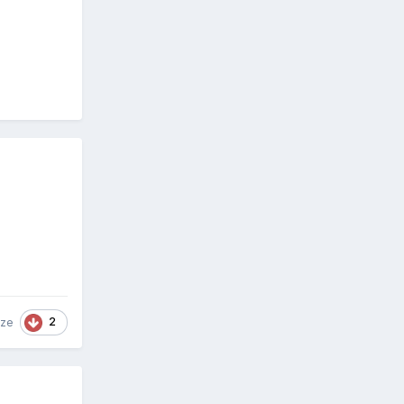
2
eze