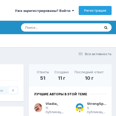
Регистрация
Уже зарегистрированы? Войти
Вся активность
Ответы
Создано
Последний ответ
51
11 г
10 г
ки
0
ЛУЧШИЕ АВТОРЫ В ЭТОЙ ТЕМЕ
Vladia_
StrongSpirit
11
5
публикаций
публикаций