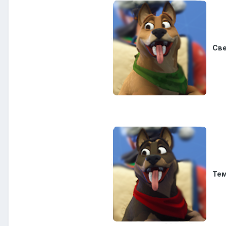
Св
Те