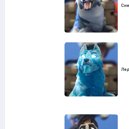
Сне
Лед