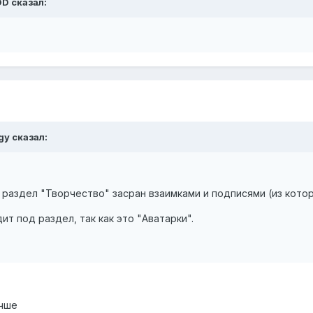
OD сказал:
gy сказал:
ь раздел "Творчество" засран взаимками и подписями (из кото
ит под раздел, так как это "Аватарки".
лучше