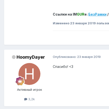
Ссылки на IM
GUR
е:
БезРамки
Изменено
23 января 2019
пользо
HoomyDayer
Опубликовано:
23 января 2019
Спасибо! <3
Активный игрок
3,2k