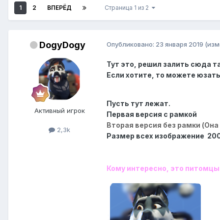
1
2
ВПЕРЁД
Страница 1 из 2
DogyDogy
Опубликовано:
23 января 2019
(изм
Тут это, решил залить сюда та
Если хотите, то можете юзать
Пусть тут лежат.
Активный игрок
Первая версия с рамкой
Вторая версия без рамки (Она
2,3k
Размер всех изображение 20
Кому интересно, это питомцы 