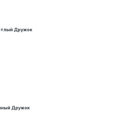
етлый Дружок
мный Дружок