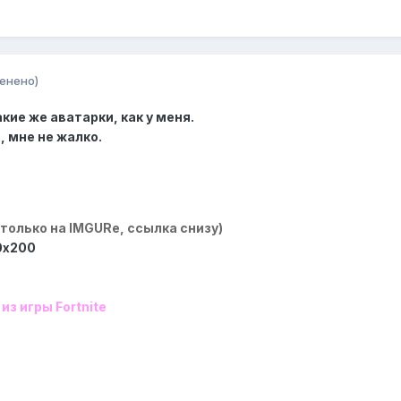
енено)
кие же аватарки, как у меня.
, мне не жалко.
 только на IMGURe, ссылка снизу)
0х200
из игры Fortnite