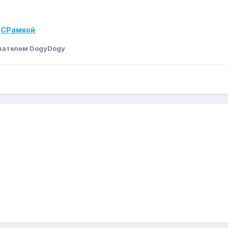
/
СРамкой
вателем DogyDogy