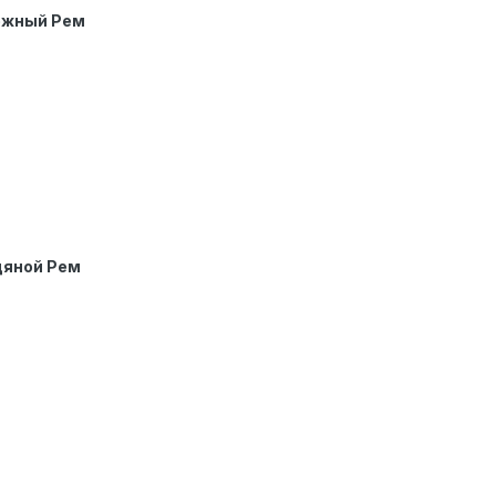
жный Рем
яной Рем