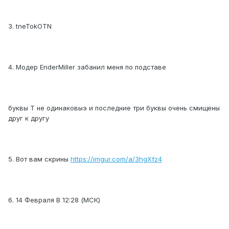
3. tneTokOTN
4. Модер EnderMiller забанил меня по подставе
буквы T не одинаковыэ и последние три буквы очень смищены
друг к другу
5. Вот вам скрины
https://imgur.com/a/3hgXfz4
6. 14 Февраля В 12:28 (МСК)