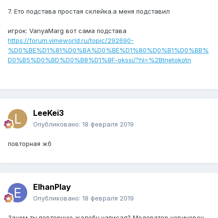
7. Ето подстава простая склейка.a меня подставил
игрок: VanyaMarg вот сама подстава
https://forum.vimeworld.ru/topic/292690-
%D0%BE%D1%81%D0%BA%D0%BE%D1%80%D0%B1%D0%BB%
D0%B5%D0%BD%D0%B8%D1%8F-okssi/?hl=%2Btnetokotn
LeeKei3
Опубликовано:
18 февраля 2019
повторная жб
ElhanPlay
Опубликовано:
18 февраля 2019
Зачем ты повторную жалобу написал? Модератор невиновен.