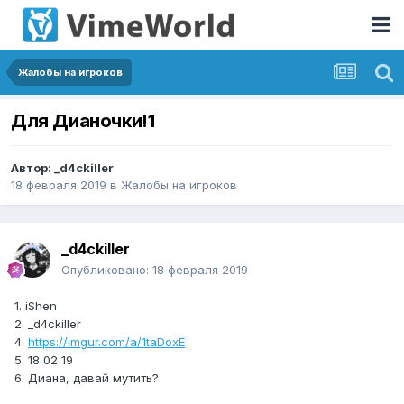
Жалобы на игроков
Для Дианочки!1
Автор:
_d4ckiller
18 февраля 2019
в
Жалобы на игроков
_d4ckiller
Опубликовано:
18 февраля 2019
1. iShen
2. _d4ckiller
4.
https://imgur.com/a/1taDoxE
5. 18 02 19
6. Диана, давай мутить?