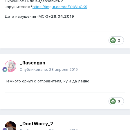
Скриншоты или видеозапись с
нарушителем
*
https://imgur.com/a/YdWuCK9
Дата нарушения (МСК)
*28.04.2019
2
_Rasengan
Опубликовано:
28 апреля 2019
Немного орнул с отправителя, ну и да ладно.
3
_DontWorry_2