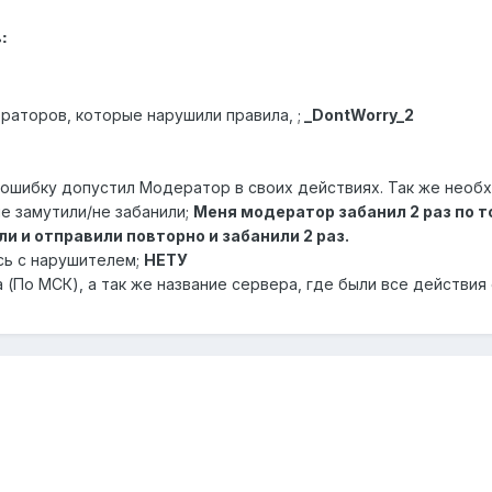
:
аторов, которые нарушили правила, ;
_DontWorry_2
 ошибку допустил Модератор в своих действиях. Так же необх
не замутили/не забанили;
Меня модератор забанил 2 раз по то
и и отправили повторно и забанили 2 раз.
сь с нарушителем;
НЕТУ
 (По МСК), а так же название сервера, где были все действия 