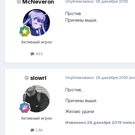
McNeveron
Опубликовано:
28 декабря 2019
Против
Причины выше.
Активный игрок
992
slowrl
Опубликовано:
28 декабря 2019
(и
Против,
Причины выше.
Желаю удачи
Активный игрок
Изменено
28 декабря 2019
польз
1,6k