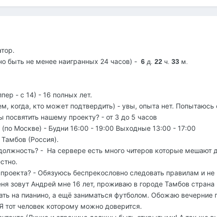
тор.
но быть не менее наигранных 24 часов) -
6
д.
22
ч.
33
м.
пер - с 14) - 16 полных лет.
 кем, когда, кто может подтвердить) - увы, опыта нет. Попытаюс
вы посвятить нашему проекту? - от 3 до 5 часов
(по Москве) - Будни 16:00 - 19:00 Выходные 13:00 - 17:00
 Тамбов (Россия).
у должность? - На сервере есть много читеров которые мешают 
стно.
о проекта? - Обязуюсь беспрекословно следовать правилам и не 
еня зовут Андрей мне 16 лет, проживаю в городе Тамбов страна 
ть на пианино, а ещё заниматься футболом. Обожаю вечерние п
 Я тот человек которому можно доверится.