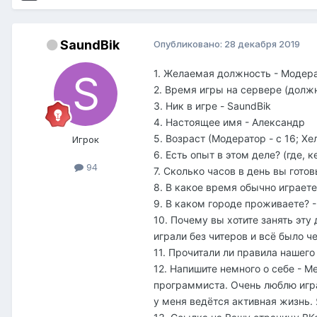
SaundBik
Опубликовано:
28 декабря 2019
1. Желаемая должность - Модера
2. Время игры на сервере (долж
3. Ник в игре - SaundBik
4. Настоящее имя - Александр
5. Возраст (Модератор - с 16; Хел
Игрок
6. Есть опыт в этом деле? (где,
94
7. Сколько часов в день вы гото
8. В какое время обычно играете 
9. В каком городе проживаете? -
10. Почему вы хотите занять эт
играли без читеров и всё было че
11. Прочитали ли правила нашег
12. Напишите немного о себе - М
программиста. Очень люблю игра
у меня ведётся активная жизнь.