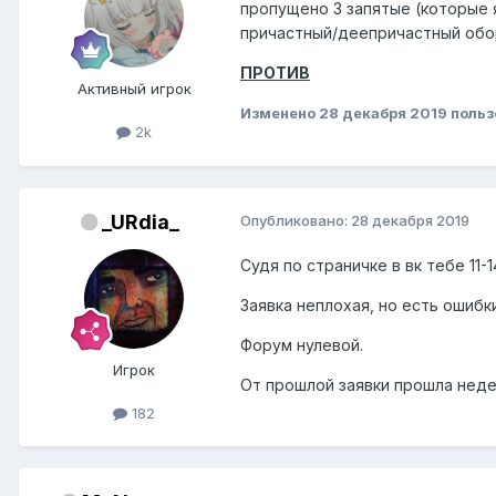
пропущено 3 запятые (которые 
причастный/деепричастный об
ПРОТИВ
Активный игрок
Изменено
28 декабря 2019
польз
2k
_URdia_
Опубликовано:
28 декабря 2019
Судя по страничке в вк тебе 11-
Заявка неплохая, но есть ошибки
Форум нулевой.
Игрок
От прошлой заявки прошла неде
182