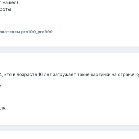
я нашел)
ороты
ователем pro100_pro999
14, кто в возрасте 16 лет загружает такие картинки на страничк
.
ля.