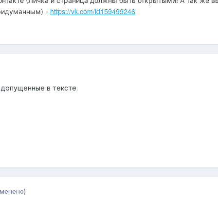
онтакте (Личка и страница должны быть открытыми! А так же в
https://vk.com/id159499246
придуманным) -
 допущенные в тексте.
зменено)