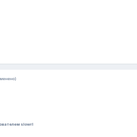
зменено)
ователем slowrl