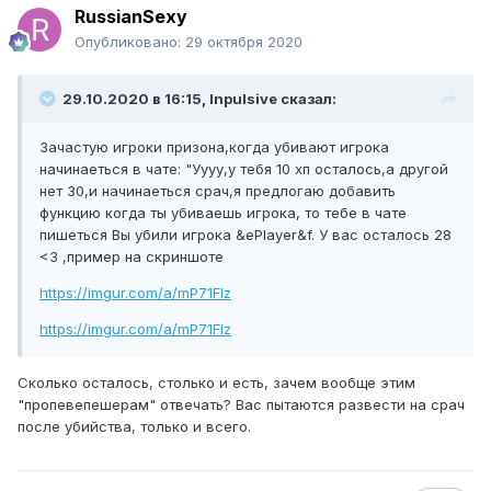
RussianSexy
Опубликовано:
29 октября 2020
29.10.2020 в 16:15, Inpulsive сказал:
Зачастую игроки призона,когда убивают игрока
начинаеться в чате: "Уууу,у тебя 10 хп осталось,а другой
нет 30,и начинаеться срач,я предлогаю добавить
функцию когда ты убиваешь игрока, то тебе в чате
пишеться Вы убили игрока &ePlayer&f. У вас осталось 28
<3 ,пример на скриншоте
https://imgur.com/a/mP71Flz
https://imgur.com/a/mP71Flz
Сколько осталось, столько и есть, зачем вообще этим
"пропевепешерам" отвечать? Вас пытаются развести на срач
после убийства, только и всего.