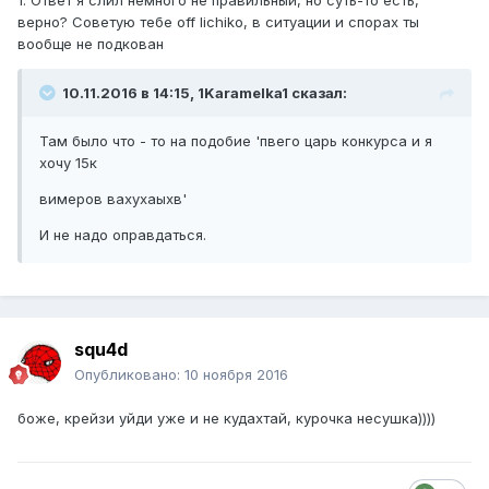
1. Ответ я слил немного не правильный, но суть-то есть,
верно? Советую тебе off lichiko, в ситуации и спорах ты
вообще не подкован
10.11.2016 в 14:15, 1Karamelka1 сказал:
Там было что - то на подобие 'пвего царь конкурса и я
хочу 15к
вимеров вахухаыхв'
И не надо оправдаться.
squ4d
Опубликовано:
10 ноября 2016
боже, крейзи уйди уже и не кудахтай, курочка несушка))))