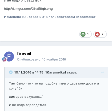
И не надо оправдаться.
http://i.imgur.com/XhaE8qb.png
Изменено
10 ноября 2016
пользователем 1Karamelka1
1
2
fireveil
Опубликовано:
10 ноября 2016
10.11.2016 в 14:15, 1Karamelka1 сказал:
Там было что - то на подобие 'пвего царь конкурса и я
хочу 15к
вимеров вахухаыхв'
И не надо оправдаться.