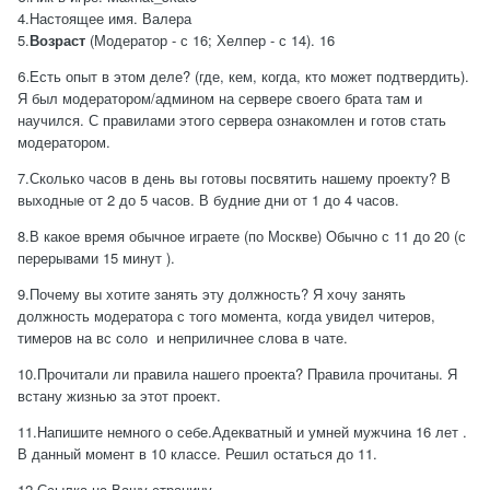
4.
Настоящее имя. Валера
5.
Возраст
(Модератор - с 16; Хелпер - с 14). 16
Есть опыт в этом деле? (где, кем, когда, кто может подтвердить).
6.
Я был модератором/админом на сервере своего брата там и
научился. С правилами этого сервера ознакомлен и готов стать
модератором.
7.
Сколько часов в день вы готовы посвятить нашему проекту? В
выходные от 2 до 5 часов. В будние дни от 1 до 4 часов.
8.
В какое время обычное играете (по Москве) Обычно с 11 до 20 (с
перерывами 15 минут ).
9.
Почему вы хотите занять эту должность? Я хочу занять
должность модератора с того момента, когда увидел читеров,
тимеров на вс соло и неприличнее слова в чате.
10.Прочитали ли правила нашего проекта?
Правила прочитаны. Я
встану жизнью за этот проект.
11.
Напишите немного о себе.Адекватный и умней мужчина 16 лет .
В данный момент в 10 классе. Решил остаться до 11.
12.
Ссылка на Вашу страницу