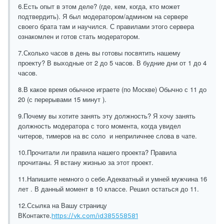
Есть опыт в этом деле? (где, кем, когда, кто может
6.
подтвердить). Я был модератором/админом на сервере
своего брата там и научился. С правилами этого сервера
ознакомлен и готов стать модератором.
7.
Сколько часов в день вы готовы посвятить нашему
проекту? В выходные от 2 до 5 часов. В будние дни от 1 до 4
часов.
8.
В какое время обычное играете (по Москве) Обычно с 11 до
20 (с перерывами 15 минут ).
9.
Почему вы хотите занять эту должность? Я хочу занять
должность модератора с того момента, когда увидел
читеров, тимеров на вс соло и неприличнее слова в чате.
10.Прочитали ли правила нашего проекта?
Правила
прочитаны. Я встану жизнью за этот проект.
11.
Напишите немного о себе.Адекватный и умней мужчина 16
лет . В данный момент в 10 классе. Решил остаться до 11.
12.
Ссылка на Вашу страницу
ВКонтакте.
https://vk.com/id385558581