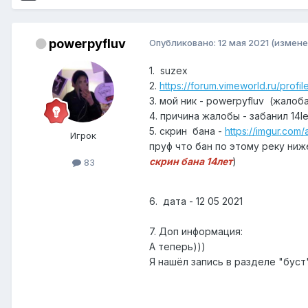
powerpyfluv
Опубликовано:
12 мая 2021
(измене
1. suzex
2.
https://forum.vimeworld.ru/profi
3. мой ник - powerpyfluv (жалоба
4. причина жалобы - забанил 14le
5. скрин бана -
https://imgur.com
Игрок
пруф что бан по этому реку ниж
скрин бана 14лет
)
83
6. дата - 12 05 2021
7. Доп информация:
А теперь)))
Я нашёл запись в разделе "буст