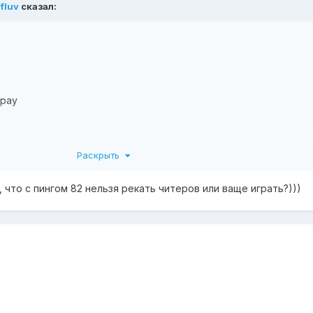
fluv
сказал:
opay
Раскрыть
уст"
 что с пингом 82 нельзя рекать читеров или ваще играть?)))
про моменты: