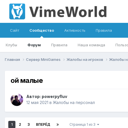
Сайт
Сообщество
Активность
Правила
Клубы
Форум
Правила
Наша команда
Польз
Главная
Сервер MiniGames
Жалобы на игроков
Жалобы н
ой малые
Автор:
powerpyfluv
12 мая 2021
в
Жалобы на персонал
1
2
3
ВПЕРЁД
Страница 1 из 3