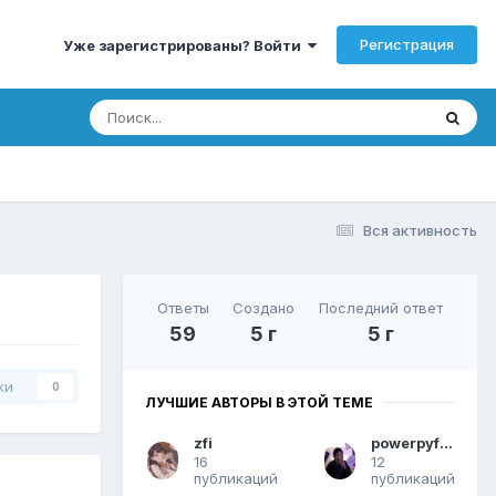
Регистрация
Уже зарегистрированы? Войти
Вся активность
Ответы
Создано
Последний ответ
59
5 г
5 г
ки
0
ЛУЧШИЕ АВТОРЫ В ЭТОЙ ТЕМЕ
zfi
powerpyfluv
16
12
публикаций
публикаций