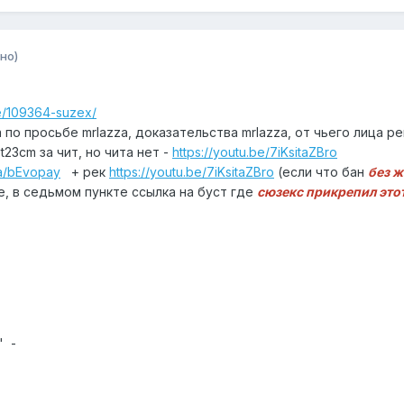
но)
le/109364-suzex/
 по просьбе mrlazza, доказательства mrlazza, от чьего лица рек 
t23cm за чит, но чита нет -
https://youtu.be/7iKsitaZBro
/a/bEvopay
+ рек
https://youtu.be/7iKsitaZBro
(если что бан
без 
е, в седьмом пункте ссылка на буст где
сюзекс прикрепил этот
" -