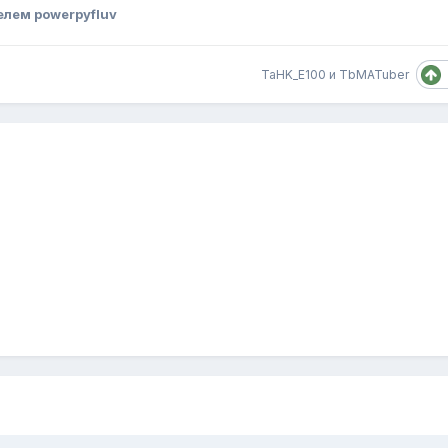
лем powerpyfluv
TaHK_E100
и
TbMATuber