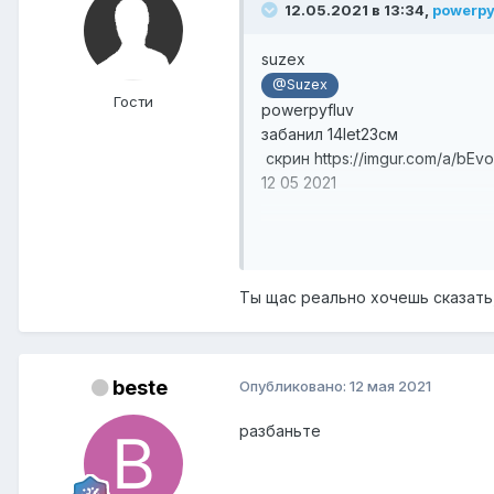
12.05.2021 в 13:34,
powerpy
suzex
@Suzex
Гости
powerpyfluv
забанил 14let23см
скрин https://imgur.com/a/bEv
12 05 2021
А теперь)))
Я нашёл запись в разделе "б
Ты щас реально хочешь сказать,
Чуть-чуть 
beste
Опубликовано:
12 мая 2021
Показать содержимое
разбаньте