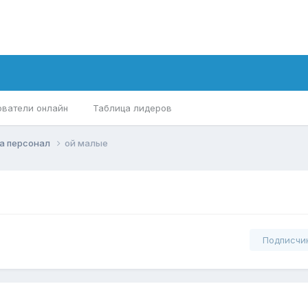
ователи онлайн
Таблица лидеров
а персонал
ой малые
Подписчи