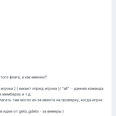
ого флага, а как именно?
игрока ] ( кикает опред игрока )/ "all" - данная команда
в мемберах и т.д.
лагать там могло из-за ивента на проверку, когда игрок
в идеи от geto_gdeto - за вимеры )