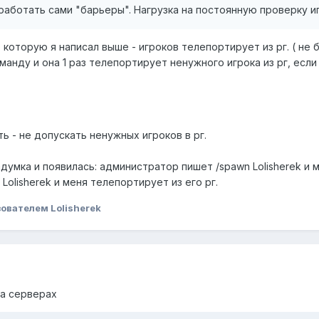
 работать сами "барьеры". Нагрузка на постоянную проверку иг
которую я написал выше - игроков телепортирует из рг. ( не б
манду и она 1 раз телепортирует ненужного игрока из рг, если
ь - не допускать ненужных игроков в рг.
думка и появилась: администратор пишет /spawn Lolisherek и 
 Lolisherek и меня телепортирует из его рг.
ователем Lolisherek
на серверах