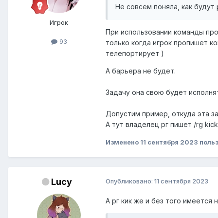
Не совсем поняла, как будут
Игрок
При использовании команды про 
93
только когда игрок пропишет ко
телепортирует )
А барьера не будет.
Задачу она свою будет исполнят
Допустим пример, откуда эта за
А тут владелец рг пишет /rg kick
Изменено
11 сентября 2023
польз
Lucy
Опубликовано:
11 сентября 2023
А рг кик же и без того имеется 