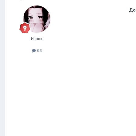
До
Игрок
93