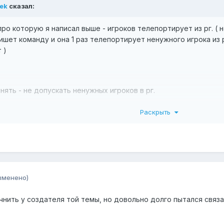
rek
сказал:
о которую я написал выше - игроков телепортирует из рг. ( н
пишет команду и она 1 раз телепортирует ненужного игрока из 
 )
нять - не допускать ненужных игроков в рг.
 задумка и появилась: администратор пишет /spawn Lolisherek
Раскрыть
ick Lolisherek и меня телепортирует из его рг.
зменено)
чнить у создателя той темы, но довольно долго пытался связа