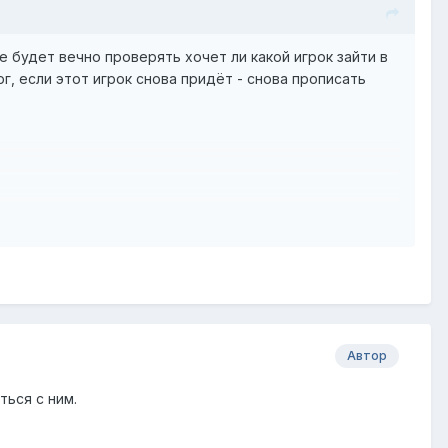
е будет вечно проверять хочет ли какой игрок зайти в
рг, если этот игрок снова придёт - снова прописать
 и меня телепортираует на спавн.
Автор
ться с ним.