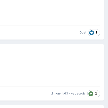
1
Dost
2
dimon4ik63
и
yageorgiy