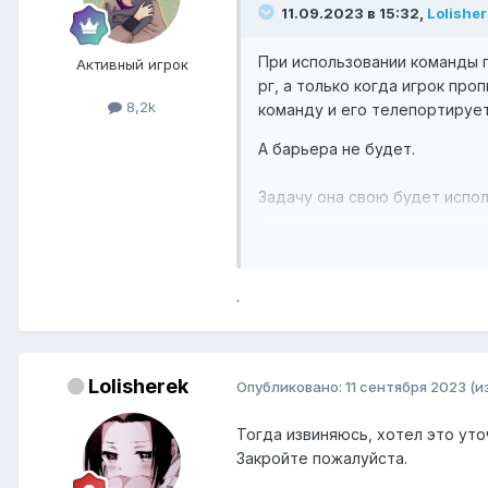
11.09.2023 в 15:32,
Lolishe
При использовании команды пр
Активный игрок
рг, а только когда игрок про
8,2k
команду и его телепортирует
А барьера не будет.
Задачу она свою будет испол
Допустим пример, откуда эта
А тут владелец рг пишет /rg k
.
Lolisherek
Опубликовано:
11 сентября 2023
(и
Тогда извиняюсь, хотел это уто
Закройте пожалуйста.