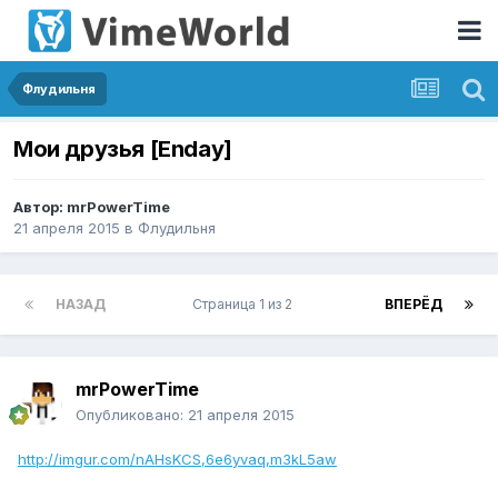
Флудильня
Мои друзья [Enday]
Автор:
mrPowerTime
21 апреля 2015
в
Флудильня
НАЗАД
Страница 1 из 2
ВПЕРЁД
mrPowerTime
Опубликовано:
21 апреля 2015
http://imgur.com/nAHsKCS,6e6yvaq,m3kL5aw