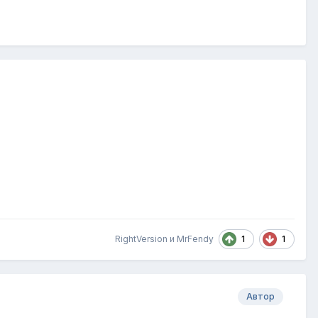
1
1
RightVersion
и
MrFendy
Автор