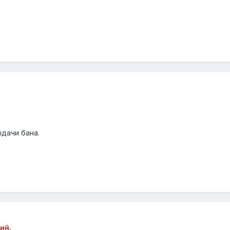
ыдачи бана.
ий.