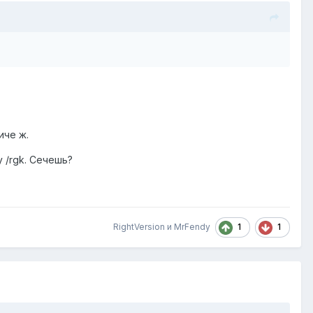
иче ж.
 /rgk. Сечешь?
1
1
RightVersion
и
MrFendy