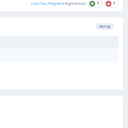
1
1
C4acTbe_P9IgoM
и
RightVersion
Автор