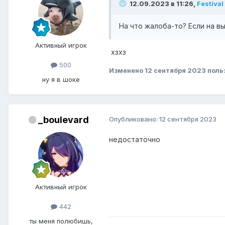
12.09.2023 в 11:26,
Festival
На что жалоба-то? Если на вы
Активный игрок
хзхз
500
Изменено
12 сентября 2023
поль
ну я в шоке
_boulevard
Опубликовано:
12 сентября 2023
недостаточно
Активный игрок
442
ты меня полюбишь,