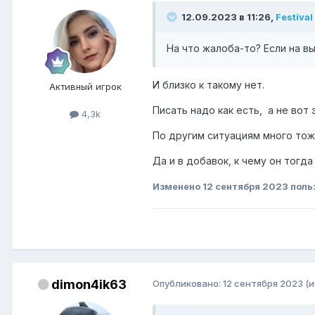
12.09.2023 в 11:26,
Festival
На что жалоба-то? Если на вы
И близко к такому нет.
Активный игрок
Писать надо как есть, а не вот 
4,3k
По другим ситуациям много тоже
Да и в добавок, к чему он тогд
Изменено
12 сентября 2023
поль
dimon4ik63
Опубликовано:
12 сентября 2023
(