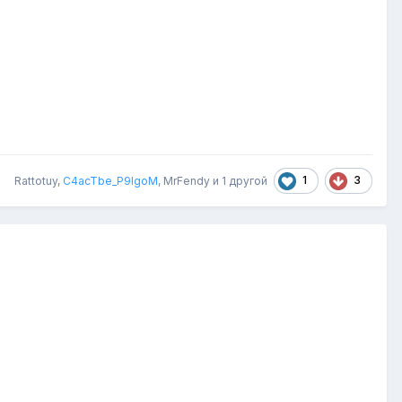
1
3
Rattotuy
,
C4acTbe_P9IgoM
,
MrFendy
и
1 другой