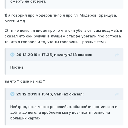
смерть не отберет.
1) я говорил про модеров типо я про гл. Модеров: француза,
оккси и т.д.
2) ты не понял, я писал про то что они убегают. сам подумай: я
сказал что они будучи в лучшем стаффе убегали про острова.
то, что я говорил и то, что ты говоришь - разные темы
29.12.2019 в 17:35, nazaryh213 сказал:
Против
ты что ? один из них ?
29.12.2019 в 15:46, VanFaz сказал:
Нейтрал, есть много решений, чтобы найти противника и
дойти до него, а проблемы могу возникать только на
больших картах